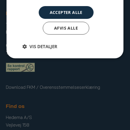
ACCEPTER ALLE
Kontakt os
T:
75 89 10 42
AFVIS ALLE
M:
info@hedema.dk
Ordre:
ordre@hedema.dk
VIS DETALJER
Tilbud:
tilbud@hedema.dk
Download FKM / Overensstemmelseserklæring
Find os
Hedema A/S
Vejlevej 158