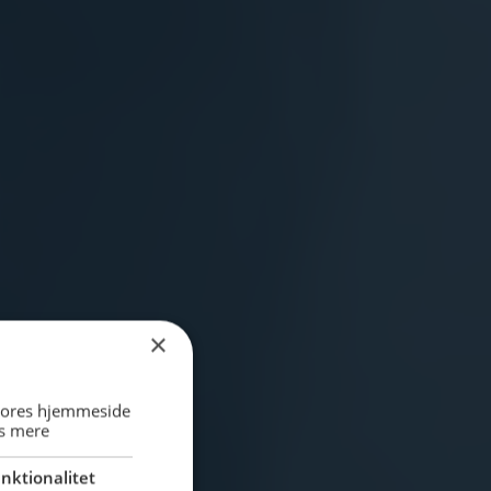
×
 vores hjemmeside
s mere
nktionalitet