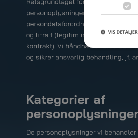
Retsgrundlaget for behandling af d
personoplysninger forefindes som 
persondataforordningens art. 6, stk. 
VIS DETALJER
og litra f (legitim interesse) samt li
kontrakt). Vi håndhæver altid data
og sikrer ansvarlig behandling, jf. ar
Kategorier af
personoplysninge
De personoplysninger vi behandler 