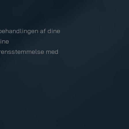
behandlingen af dine
dine
erensstemmelse med