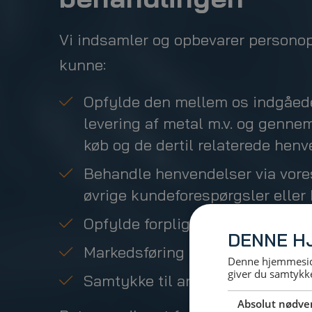
Vi indsamler og opbevarer personop
kunne:
Opfylde den mellem os indgåede
levering af metal m.v. og gennem
køb og de dertil relaterede hen
Behandle henvendelser via vore
øvrige kundeforespørgsler eller 
Opfylde forpligtelser iht. lovgiv
DENNE H
Markedsføring
Denne hjemmeside
giver du samtykke
Samtykke til anvendelsen af coo
Absolut nødve