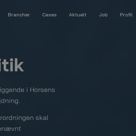
Brancher
Cases
Aktuelt
Job
Profil
itik
iggende i Horsens
jdning.
forordningen skal
benævnt