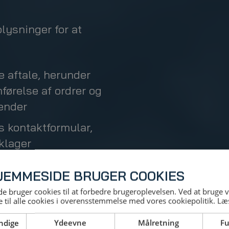
lysninger for at
 aftale, herunder
førelse af ordrer og
vender
s kontaktformular,
klager
ningen
JEMMESIDE BRUGER COOKIES
 bruger cookies til at forbedre brugeroplevelsen. Ved at bruge
 til alle cookies i overensstemmelse med vores cookiepolitik.
Læ
kies.
ndige
Ydeevne
Målretning
Fu