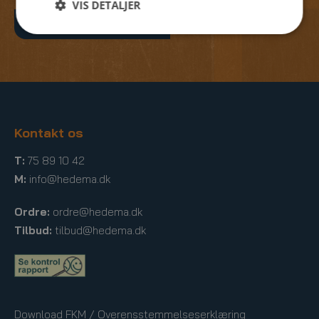
VIS DETALJER
Find din specialist
Kontakt os
T:
75 89 10 42
M:
info@hedema.dk
Ordre:
ordre@hedema.dk
Tilbud:
tilbud@hedema.dk
Download FKM / Overensstemmelseserklæring