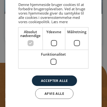
Denne hjemmeside bruger cookies til at
forbedre brugeroplevelsen. Ved at bruge
vores hjemmeside giver du samtykke til
alle cookies i overensstemmelse med
vores cookiepolitik.
Læs mere
Robotsvejsning ved Stenhøj
Absolut
Ydeevne
Målretning
Læs case
nødvendige
Funktionalitet
ACCEPTER ALLE
Har du spørgsmål,
AFVIS ALLE
så kontakt os